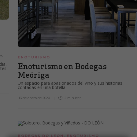
es
ENOTURISMO
Enoturismo en Bodegas
dia,
tes
Meóriga
Un espacio para apasionados del vino y sus historias
contadas en una botella
13 de enero de 2020
2 min
leer
BODEGAS DO LEÓN
,
ENOTURISMO