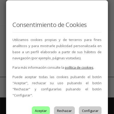
Solotero
Sabores marcados por el tiempo
Consentimiento de Cookies
10 de febrero de 2018
1 min
leer
Utilizamos cookies propias y de terceros para fines
analíticos y para mostrarle publicidad personalizada en
base a un perfil elaborado a partir de sus hábitos de
navegación (por ejemplo, páginas visitadas).
Para más información consulte la
política de cookies
.
Puede aceptar todas las cookies pulsando el botón
"Aceptar", rechazar su uso pulsando el botón
"Rechazar" y configurarlas pulsando el botón
"Configurar".
Aceptar
Rechazar
Configurar