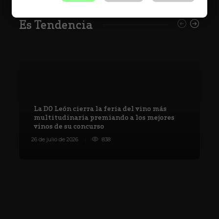
Es Tendencia
La DO León cierra la feria del vino más
multitudinaria premiando a los mejores
vinos de su concurso
V
26 de julio de 2026
838
8 