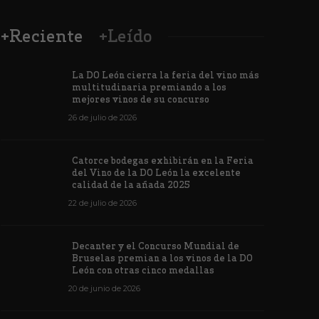
+Reciente
+Leído
La DO León cierra la feria del vino más
multitudinaria premiando a los
mejores vinos de su concurso
26 de julio de 2026
Los vinos de
Catorce bodegas exhibirán en la Feria
veintiuna m
del Vino de la DO León la excelente
ino de la DO León para León XIV
concursos i
calidad de la añada 2025
de junio de 2026
1171
6 de junio de 202
22 de julio de 2026
Decanter y el Concurso Mundial de
Bruselas premian a los vinos de la DO
León con otras cinco medallas
20 de junio de 2026