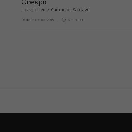
Crespo
Los vinos en el Camino de Santiago
16 de febrero de 2018
3 min
leer