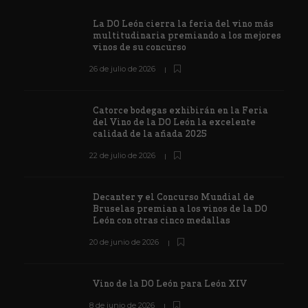
La DO León cierra la feria del vino más
multitudinaria premiando a los mejores
vinos de su concurso
26 de julio de 2026
Catorce bodegas exhibirán en la Feria
del Vino de la DO León la excelente
calidad de la añada 2025
22 de julio de 2026
Decanter y el Concurso Mundial de
Bruselas premian a los vinos de la DO
León con otras cinco medallas
20 de junio de 2026
Vino de la DO León para León XIV
8 de junio de 2026