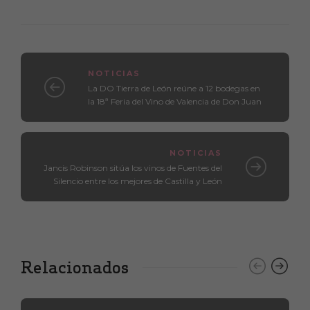
NOTICIAS
La DO Tierra de León reúne a 12 bodegas en
la 18ª Feria del Vino de Valencia de Don Juan
NOTICIAS
Jancis Robinson sitúa los vinos de Fuentes del
Silencio entre los mejores de Castilla y León
Relacionados