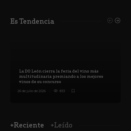
Es Tendencia
La DO León cierra la feria del vino más
multitudinaria premiando a los mejores
vinos de su concurso
26 de julio de 2026
833
8
+Reciente
+Leído