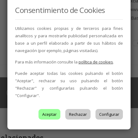
btn_align=”center” btn_i_icon_fontawesome=”fa fa-excl
Consentimiento de Cookies
btn_add_icon=”true” btn_link=”url:https%3A%2F%2Fw
content%2Fuploads%2F2018%2F09%2F20180926_Bases
[/vc_cta][/vc_column][/vc_row]
Utilizamos cookies propias y de terceros para fines
analíticos y para mostrarle publicidad personalizada en
base a un perfil elaborado a partir de sus hábitos de
TAGS
#ARTE
#BODEGAS
#CONCURSO
#FOTOGRAFIA
#VIÑEDOS
navegación (por ejemplo, páginas visitadas).
Para más información consulte la
política de cookies
.
Puede aceptar todas las cookies pulsando el botón
"Aceptar", rechazar su uso pulsando el botón
NOTICIAS
"Rechazar" y configurarlas pulsando el botón
Prieto Picudo y Albarín para dar color y
"Configurar".
sabor a los platos de Masterchef
Celebrity
Aceptar
Rechazar
Configurar
elacionados