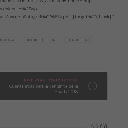
amation-circle” btn_css_animation=”bounceInUp”
ww.doleon.es%2Fwp-
ConcursoFotografi%CC%81a.pdf||target:%20_blank|”]
#CULTURA
#DOTIERRADELEON
#ENOTURISMO
NOTICIAS
,
VINICULTURA
Cuenta atrás para la vendimia de la
Añada 2018