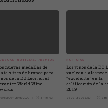
ODEGAS
,
NOTICIAS
,
PREMIOS
NOTICIAS
os nuevas medallas de
Los vinos de la DO 
lata y tres de bronce para
vuelven a alcanzar 
inos de la DO León en el
“excelente” en la
ecanter World Wine
calificación de la 
wards
2019
 de septiembre de 2020
3 min
leer
24 de julio de 2020
3 m