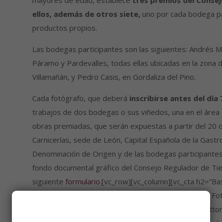
mayores de edad, establece
tres premios del Conse
ellos,
además de otros siete,
uno por cada bodega part
productos propios.
Las bodegas participantes son las siguientes: Andrés 
Páramo y Pardevalles, todas ellas ubicadas en la zona d
Villamañán, y Pedro Casis, en Gordaliza del Pino.
Cada fotógrafo, que deberá
inscribirse antes del día
trabajos de dos bodegas o sus viñedos, una en el área 
obras premiadas, que serán expuestas a partir del 20 
Carnicerías, sede de León, Capital Española de la Gast
Denominación de Origen y de las bodegas participantes 
fondo documental gráfico del Consejo Regulador de Tie
siguiente
formulario
.[vc_row][vc_column][vc_cta h2=”Bas
conocer en detalle las condiciones del I Concurso de F
txt_align=”center” color=”juicy-pink” add_button=”bott