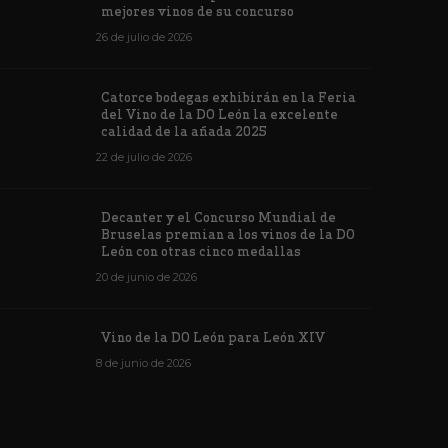
mejores vinos de su concurso
26 de julio de 2026
Los vinos de
Catorce bodegas exhibirán en la Feria
veintiuna m
del Vino de la DO León la excelente
ino de la DO León para León XIV
concursos i
calidad de la añada 2025
de junio de 2026
1172
6 de junio de 202
22 de julio de 2026
Decanter y el Concurso Mundial de
Bruselas premian a los vinos de la DO
León con otras cinco medallas
20 de junio de 2026
Vino de la DO León para León XIV
8 de junio de 2026