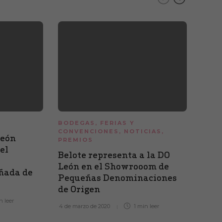
BODEGAS
,
FERIAS Y
NOTI
CONVENCIONES
,
NOTICIAS
,
León
SOB
PREMIOS
el
PRO
Belote representa a la DO
CON
León en el Showrooom de
añada de
Pequeñas Denominaciones
14 de o
de Origen
in
leer
4 de marzo de 2020
1 min
leer