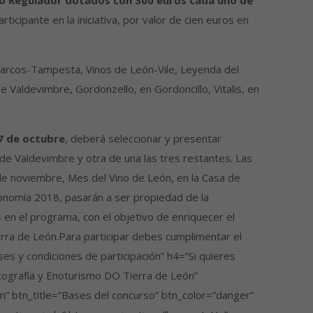
jo Regulador dotados con 300 euros cada uno de
icipante en la iniciativa, por valor de cien euros en
Marcos-Tampesta, Vinos de León-Vile, Leyenda del
e Valdevimbre, Gordonzello, en Gordoncillo, Vitalis, en
 7 de octubre
, deberá seleccionar y presentar
de Valdevimbre y otra de una las tres restantes. Las
de noviembre, Mes del Vino de León, en la Casa de
ronomía 2018, pasarán a ser propiedad de la
en el programa, con el objetivo de enriquecer el
rra de León.Para participar debes cumplimentar el
es y condiciones de participación” h4=”Si quieres
otografía y Enoturismo DO Tierra de León”
om” btn_title=”Bases del concurso” btn_color=”danger”