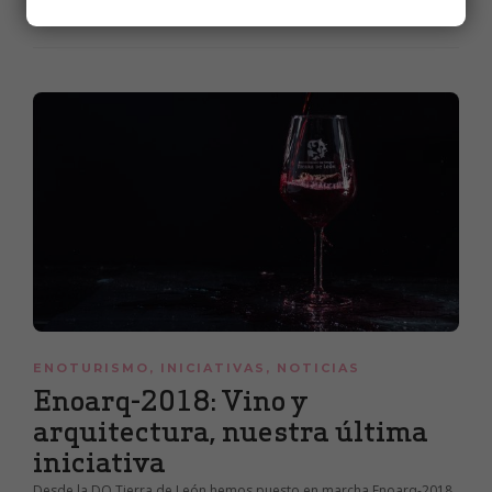
30 de abril de 2018
1 min
ENOTURISMO
,
INICIATIVAS
,
NOTICIAS
Enoarq-2018: Vino y
arquitectura, nuestra última
iniciativa
Desde la DO Tierra de León hemos puesto en marcha Enoarq-2018,