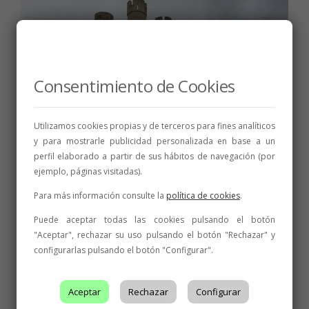
Consentimiento de Cookies
Utilizamos cookies propias y de terceros para fines analíticos
y para mostrarle publicidad personalizada en base a un
perfil elaborado a partir de sus hábitos de navegación (por
ejemplo, páginas visitadas).
INICIATIVAS
,
NOTICIAS
Para más información consulte la
política de cookies
.
Excelente acogida de Enoarq
Puede aceptar todas las cookies pulsando el botón
2018
"Aceptar", rechazar su uso pulsando el botón "Rechazar" y
Desde la DO queremos agradecer la excelente acogida de nuestro
configurarlas pulsando el botón "Configurar".
programa Enoarq 2018 iniciado el pasado sábado donde vino y
arquitectura se unieron para promocionar nuestro más rico
patrimonio. La fusión de estos dos conceptos en apariencia tan
dispares, ha dado un nuevo significado al...
Aceptar
Rechazar
Configurar