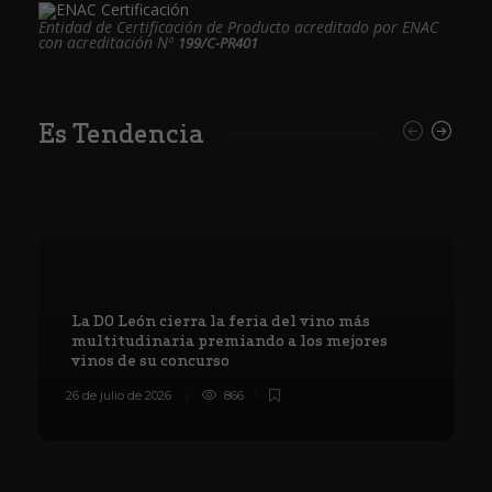
Entidad de Certificación de Producto acreditado por ENAC
con acreditación Nº
199/C-PR401
Es Tendencia
La DO León cierra la feria del vino más
multitudinaria premiando a los mejores
vinos de su concurso
26 de julio de 2026
866
8