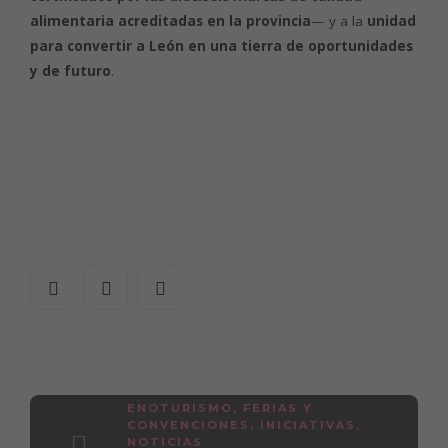
alimentaria acreditadas en la provincia
— y a la
unidad
para convertir a León en una tierra de oportunidades
y de futuro
.
ENOTURISMO
,
FERIAS Y
CONVENCIONES
,
INICIATIVAS
,
NOTICIAS