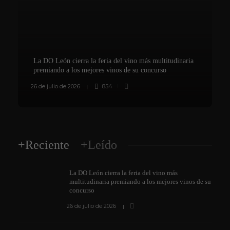
La DO León cierra la feria del vino más multitudinaria
premiando a los mejores vinos de su concurso
26 de julio de 2026
854
8
+Reciente
+Leído
La DO León cierra la feria del vino más
multitudinaria premiando a los mejores vinos de su
concurso
26 de julio de 2026