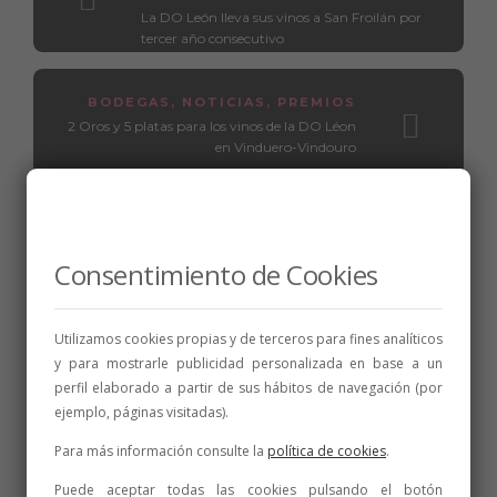
La DO León lleva sus vinos a San Froilán por
tercer año consecutivo
BODEGAS
,
NOTICIAS
,
PREMIOS
2 Oros y 5 platas para los vinos de la DO Léon
en Vinduero-Vindouro
Consentimiento de Cookies
Relacionados
Utilizamos cookies propias y de terceros para fines analíticos
y para mostrarle publicidad personalizada en base a un
perfil elaborado a partir de sus hábitos de navegación (por
ejemplo, páginas visitadas).
Para más información consulte la
política de cookies
.
Puede aceptar todas las cookies pulsando el botón