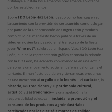
distribuye e instala los elementos previamente solicitados
por los establecimientos.
Sobre
I DO León-Haz León
. Ideado como hashtag en su
lanzamiento con la previsión de ser asumido como eslogan
por parte de la Denominación de Origen León y también
como título del manifiesto hecho público a través de un
vídeo en noviembre pasado en el transcurso de la fiesta
joven
Wine not?
, celebrada en Espacio Vías, I DO León-Haz
León, que en la representación gráfica escondía la relación
con la DO León, ha acabado convirtiéndose en una actitud
personal y un movimiento social en defensa del origen y el
territorio. El manifiesto que abren y cierran esas proclamas
es una invocación al
orgullo de lo leonés
—el
carácter
, la
historia
, las
tradiciones
y el
patrimonio cultural
,
artístico
y
gastronómico
— y una apelación a la
responsabilidad colectiva —
incluida la promoción y el
consumo de los productos agroindustriales
certificados por las dieciséis marcas de calidad