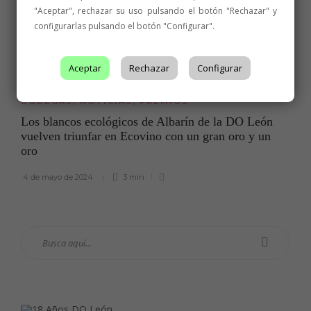
"Aceptar", rechazar su uso pulsando el botón "Rechazar" y
configurarlas pulsando el botón "Configurar".
Aceptar
Rechazar
Configurar
BODEGAS
,
NOTICIAS
,
PREMIOS
Los blancos ecológicos de Albarín de la DO León
vuelven triunfar en Ecovino con un gran oro y un
oro
4 de mayo de 2024
3 min