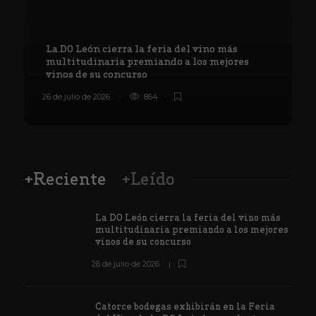
La DO León cierra la feria del vino más
multitudinaria premiando a los mejores
vinos de su concurso
26 de julio de 2026
864
8
+Reciente
+Leído
La DO León cierra la feria del vino más
multitudinaria premiando a los mejores
vinos de su concurso
26 de julio de 2026
Catorce bodegas exhibirán en la Feria