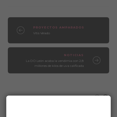
PROYECTOS AMPARADOS
Vitis Velado
NOTICIAS
La DO León acaba la vendimia con 2,8
millones de kilos de uva calificada
Relacionados