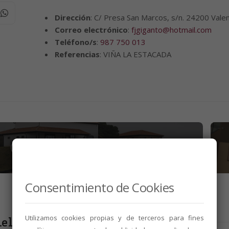
Dirección
: C/ Presa San Marcos, s/n. 24200 Val
Correo electrónico
:
fjgiganto@hotmail.com
Teléfono/s
:
987 750 013
Referencias
: VIÑA LA ESTACADA
BODEGAS DO LEÓN
Hacienda La Bañeza
Consentimiento de Cookies
Utilizamos cookies propias y de terceros para fines
elacionados