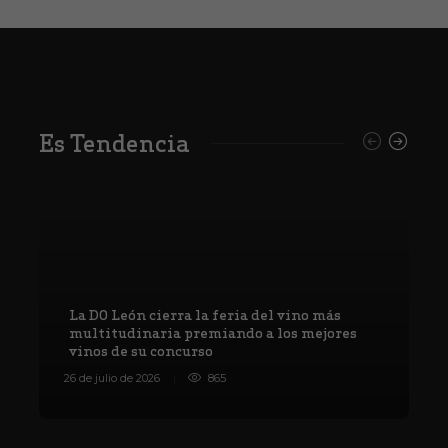
Es Tendencia
La DO León cierra la feria del vino más
multitudinaria premiando a los mejores
vinos de su concurso
V
26 de julio de 2026
865
8 