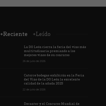
+Reciente
+Leído
La DO León cierra la feria del vino más
multitudinaria premiando a los
mejores vinos de su concurso
26 de julio de 2026
Los vinos de
Catorce bodegas exhibirán en la Feria
veintiuna m
del Vino de la DO León la excelente
ino de la DO León para León XIV
concursos i
calidad de la añada 2025
de junio de 2026
1181
6 de junio de 202
22 de julio de 2026
Decanter y el Concurso Mundial de