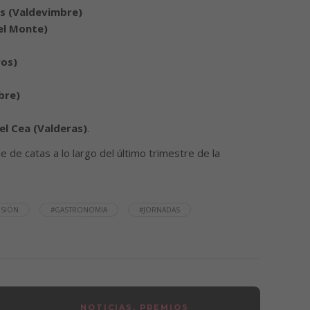
 (Valdevimbre)
del Monte)
ros)
bre)
el Cea (Valderas)
.
de catas a lo largo del último trimestre de la
USIÓN
#GASTRONOMIA
#JORNADAS
NOTICIAS
,
PREMIOS