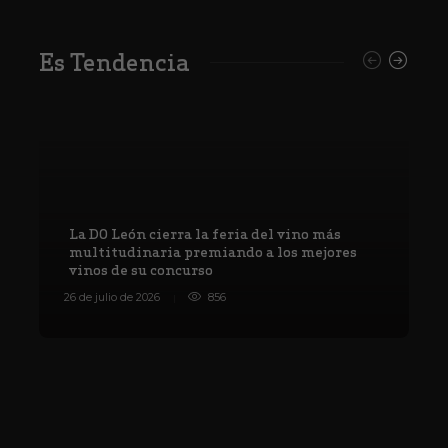
Es Tendencia
La DO León cierra la feria del vino más
multitudinaria premiando a los mejores
vinos de su concurso
V
26 de julio de 2026
856
8 