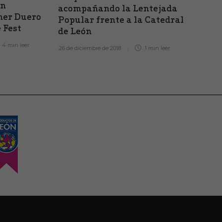
ón
acompañando la Lentejada
alca
imer Duero
Popular frente a la Catedral
‘exc
 Fest
de León
cali
202
4 min
leer
26 de diciembre de 2018
1 min
leer
12 de j