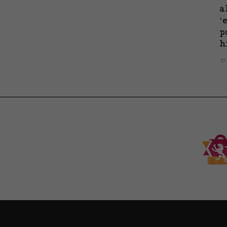
a
‘
p
h
17