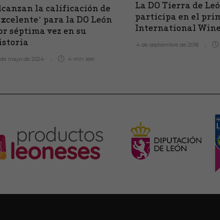
La DO Tierra de Le
lcanzan la calificación de
participa en el pr
excelente’ para la DO León
International Wine
or séptima vez en su
istoria
4 de septiembre de 2018
 de mayo de 2024
4 min
leer