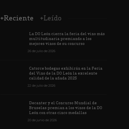
+Reciente
+Leído
La DO León cierra la feria del vino más
multitudinaria premiando a los
mejores vinos de su concurso
26 de julio de 2026
Los vinos de
Catorce bodegas exhibirán en la Feria
veintiuna m
del Vino de la DO León la excelente
ino de la DO León para León XIV
concursos i
calidad de la añada 2025
de junio de 2026
1176
6 de junio de 202
22 de julio de 2026
Decanter y el Concurso Mundial de
Bruselas premian a los vinos de la DO
León con otras cinco medallas
20 de junio de 2026