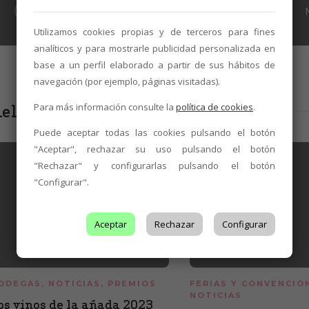
NOTICIAS
Presencia de la DO Tierra de León en
Alimentaria 2018
Utilizamos cookies propias y de terceros para fines
analíticos y para mostrarle publicidad personalizada en
base a un perfil elaborado a partir de sus hábitos de
navegación (por ejemplo, páginas visitadas).
elacionados
Para más información consulte la
política de cookies
.
Puede aceptar todas las cookies pulsando el botón
"Aceptar", rechazar su uso pulsando el botón
"Rechazar" y configurarlas pulsando el botón
"Configurar".
Aceptar
Rechazar
Configurar
ODEGAS
,
NOTICIAS
,
PREMIOS
FERIAS Y CONVENCIO
NOTICIAS
os vinos de la añada 2023