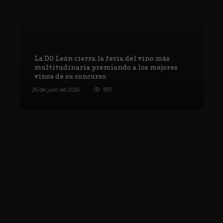
La DO León cierra la feria del vino más
multitudinaria premiando a los mejores
vinos de su concurso
V
26 de julio de 2026
857
8 