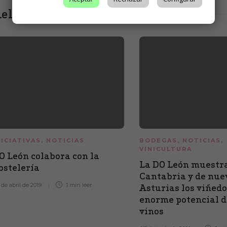
elacionados
NICIATIVAS
,
NOTICIAS
BODEGAS
,
NOTICIAS
,
VINICULTURA
O León colabora con la
La DO León muestr
ostelería
Cantabria y de nue
 de abril de 2019
1 min
leer
Asturias los viñedo
enorme potencial d
vinos