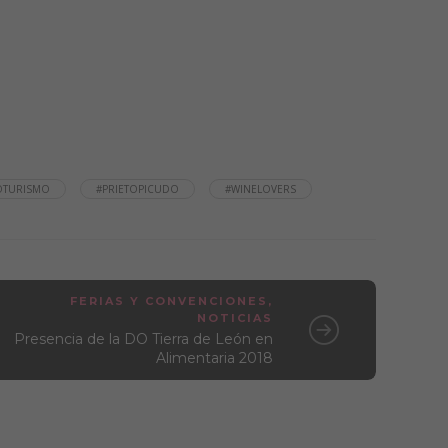
OTURISMO
#PRIETOPICUDO
#WINELOVERS
FERIAS Y CONVENCIONES
,
NOTICIAS
Presencia de la DO Tierra de León en
Alimentaria 2018