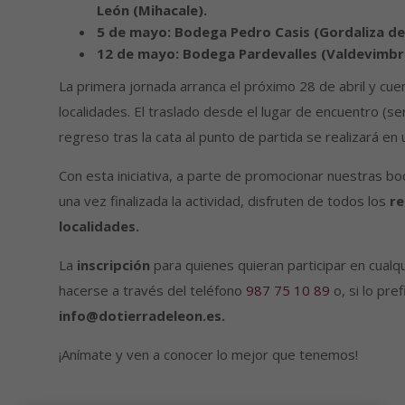
León (Mihacale).
5 de mayo: Bodega Pedro Casis (Gordaliza del
12 de mayo: Bodega Pardevalles (Valdevimbr
La primera jornada arranca el próximo 28 de abril y cuen
localidades. El traslado desde el lugar de encuentro (se
regreso tras la cata al punto de partida se realizará en
Con esta iniciativa, a parte de promocionar nuestras b
una vez finalizada la actividad, disfruten de todos los
re
localidades.
La
inscripción
para quienes quieran participar en cualq
hacerse a través del teléfono
987 75 10 89
o, si lo pr
info@dotierradeleon.es.
¡Anímate y ven a conocer lo mejor que tenemos!