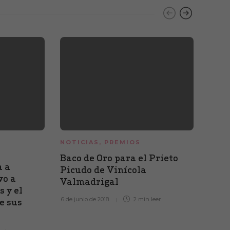
NOTICIAS
,
PREMIOS
NOTI
Baco de Oro para el Prieto
José
a a
Picudo de Vinícola
Jam
vo a
Valmadrigal
1 de ab
s y el
6 de junio de 2018
2 min
leer
e sus