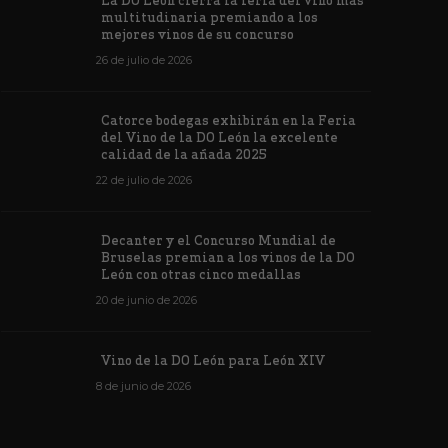
La DO León cierra la feria del vino más
multitudinaria premiando a los
mejores vinos de su concurso
26 de julio de 2026
Los vinos de
Catorce bodegas exhibirán en la Feria
veintiuna m
del Vino de la DO León la excelente
ino de la DO León para León XIV
concursos i
calidad de la añada 2025
de junio de 2026
1176
6 de junio de 202
22 de julio de 2026
Decanter y el Concurso Mundial de
Bruselas premian a los vinos de la DO
León con otras cinco medallas
20 de junio de 2026
Vino de la DO León para León XIV
8 de junio de 2026