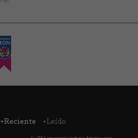
in
leer
+Reciente
+Leído