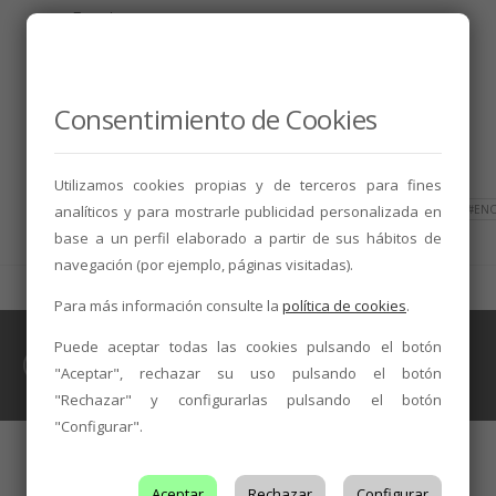
Fuente:
Leonoticias
(25/04/2018)
Consentimiento de Cookies
Utilizamos cookies propias y de terceros para fines
analíticos y para mostrarle publicidad personalizada en
TAGS
#ALBARÍN
#ARTE
#CULTURA
#EN
base a un perfil elaborado a partir de sus hábitos de
navegación (por ejemplo, páginas visitadas).
Para más información consulte la
política de cookies
.
Puede aceptar todas las cookies pulsando el botón
INICIATIVAS
,
NOTICIAS
"Aceptar", rechazar su uso pulsando el botón
Excelente acogida de Enoarq 2018
"Rechazar" y configurarlas pulsando el botón
"Configurar".
Aceptar
Rechazar
Configurar