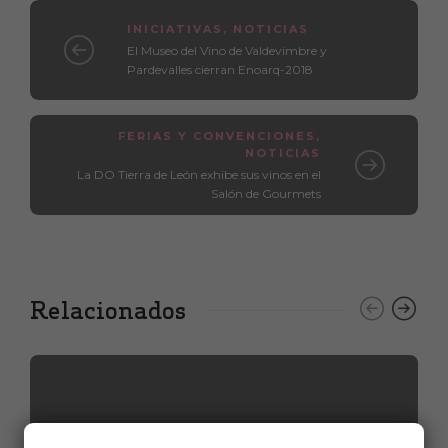
INICIATIVAS
,
NOTICIAS
El Museo del Vino de Valdevimbre y
Pardevalles cierran Enoarq-2018
FERIAS Y CONVENCIONES
,
NOTICIAS
La DO Tierra de León exhibe sus vinos en el
Salón de Gourmets
Relacionados