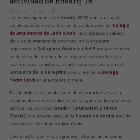
actividad de Enoarq-18
1 min
2201
La tercera experiencia de
Enoarq-2018
, nuestra singular
iniciativa puesta en marcha con la colaboración del
Colegio
de Arquitectos de León (Coal)
, llevó el pasado sábado
día 5 a una treintena de personas, en buena parte
arquitectos, a
Sahagún y Gordaliza del Pino
para conocer
en detalle y de la mano de los mayores conocedores de
esas materias la historia y el proceso de restauración del
Santuario de la Peregrina
y los vinos de la
Bodega
Pedro Casis
en una intensa jornada.
Tras la visita a las instalaciones de elaboración y crianza,
incluidas dos cuevas tradicionales, los participantes pudieron
disfrutar de los vinos
rosado (‘Turuntales’) y tintos
(‘Casis’),
dos en este caso, en la
Paner
a de Gordaliza
y de
la mano de la bodeguera
Ana Casis.
Desde la DO, queremos agradecer a todas las personas