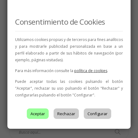
Consentimiento de Cookies
Utilizamos cookies propias y de terceros para fines analíticos
y para mostrarle publicidad personalizada en base a un
perfil elaborado a partir de sus hábitos de navegación (por
ejemplo, páginas visitadas).
BODEGAS
,
FERIAS Y CONVENCIONES
,
INICIATIVAS
,
NOTICIAS
Para más información consulte la
política de cookies
.
Cinco bodegas de la DO León tientan en
Puede aceptar todas las cookies pulsando el botón
Sanxenxo el mercado gallego en el
"Aceptar", rechazar su uso pulsando el botón "Rechazar" y
showroom Tentación Ibérica-2021
configurarlas pulsando el botón "Configurar".
9 de junio de 2021
1 min
Aceptar
Rechazar
Configurar