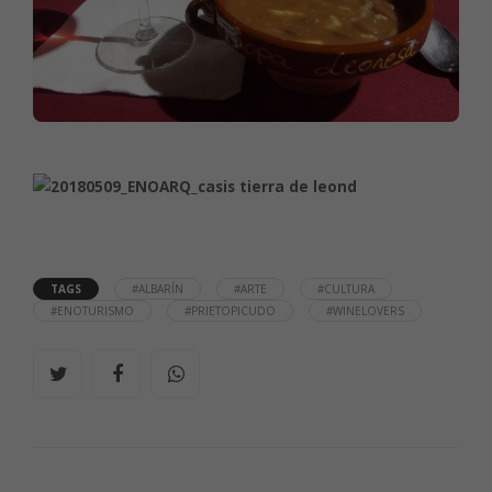
TAGS
#ALBARÍN
#ARTE
#CULTURA
#ENOTURISMO
#PRIETOPICUDO
#WINELOVERS