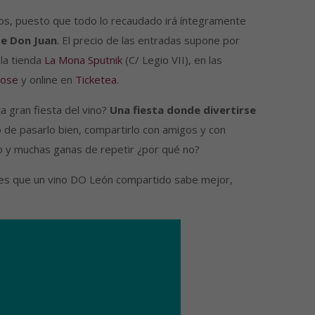
ios, puesto que todo lo recaudado irá íntegramente
de Don Juan
. El precio de las entradas supone por
la tienda
La Mona Sputnik
(C/ Legio VII), en las
Jose
y online en
Ticketea
.
 gran fiesta del vino?
Una fiesta donde divertirse
o de pasarlo bien, compartirlo con amigos y con
o y muchas ganas de repetir ¿por qué no?
aro es que un vino DO León compartido sabe mejor,