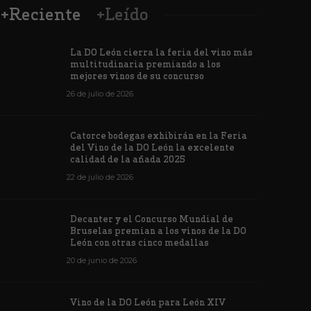
+Reciente
+Leído
La DO León cierra la feria del vino más
multitudinaria premiando a los
mejores vinos de su concurso
26 de julio de 2026
Los vinos de
Catorce bodegas exhibirán en la Feria
veintiuna m
del Vino de la DO León la excelente
ino de la DO León para León XIV
concursos i
calidad de la añada 2025
de junio de 2026
1178
6 de junio de 202
22 de julio de 2026
Decanter y el Concurso Mundial de
Bruselas premian a los vinos de la DO
León con otras cinco medallas
20 de junio de 2026
Vino de la DO León para León XIV