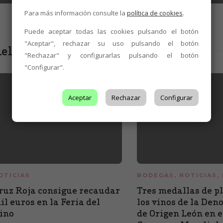
Para más información consulte la
política de cookies
.
Puede aceptar todas las cookies pulsando el botón
"Aceptar", rechazar su uso pulsando el botón
elacionados
"Rechazar" y configurarlas pulsando el botón
"Configurar".
Aceptar
Rechazar
Configurar
OTICIAS
BODEGAS
,
NOTICIAS
,
ruz Roja consigue recaudar
Tres medallas de p
il euros en la Feria del
los vinos de la De
ino
de Origen León en e