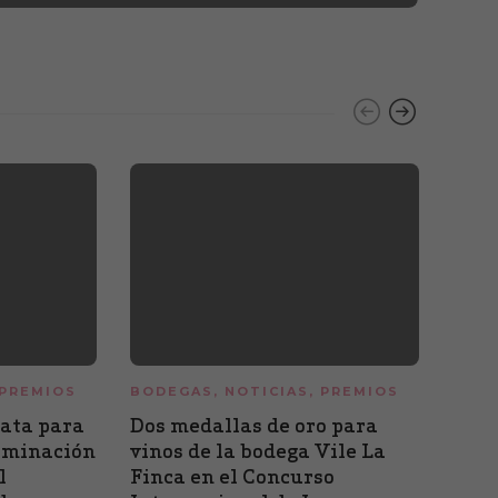
PREMIOS
BODEGAS
,
NOTICIAS
,
PREMIOS
NOTI
VINI
lata para
Dos medallas de oro para
La D
nominación
vinos de la bodega Vile La
jorn
l
Finca en el Concurso
anal