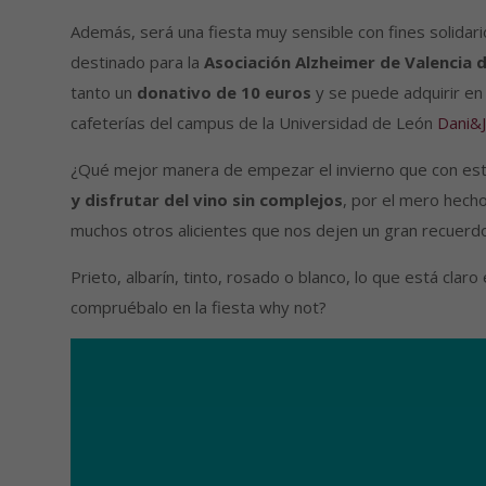
Además, será una fiesta muy sensible con fines solidar
destinado para la
Asociación Alzheimer de Valencia 
tanto un
donativo de 10 euros
y se puede adquirir en 
cafeterías del campus de la Universidad de León
Dani&
¿Qué mejor manera de empezar el invierno que con esta
y disfrutar del vino sin complejos
, por el mero hech
muchos otros alicientes que nos dejen un gran recuerd
Prieto, albarín, tinto, rosado o blanco, lo que está cl
compruébalo en la fiesta why not?
Reproductor
de
vídeo