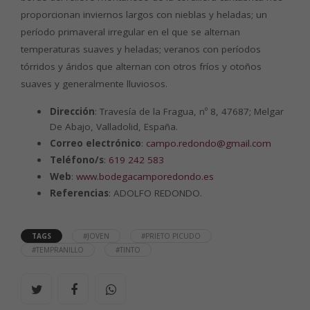
proporcionan inviernos largos con nieblas y heladas; un
período primaveral irregular en el que se alternan
temperaturas suaves y heladas; veranos con períodos
tórridos y áridos que alternan con otros fríos y otoños
suaves y generalmente lluviosos.
Dirección
: Travesía de la Fragua, nº 8, 47687; Melgar
De Abajo, Valladolid, España.
Correo electrónico
:
campo.redondo@gmail.com
Teléfono/s
:
619 242 583
Web
:
www.bodegacamporedondo.es
Referencias
: ADOLFO REDONDO.
TAGS
#JOVEN
#PRIETO PICUDO
#TEMPRANILLO
#TINTO