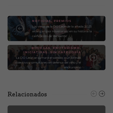
NOTICIAS
,
PREMIOS
Los vinos de la DO León de la añada 2025
alcanzan por novena vez en su historia la
calificación de ‘excelente’
BODEGAS
,
ENOTURISMO
,
INICIATIVAS
,
SIN CATEGORÍA
La DO León se sumará el sábado a un brindis
colectivo y simultáneo en defensa del vino y el
enoturismo
Relacionados