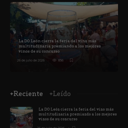
La DO León cierra la feria del vino más
multitudinaria premiando a los mejores
vinos de su concurso
26 de julio de 2026
856
8
+Reciente
+Leído
La DO León cierra la feria del vino más
multitudinaria premiando a los mejores
vinos de su concurso