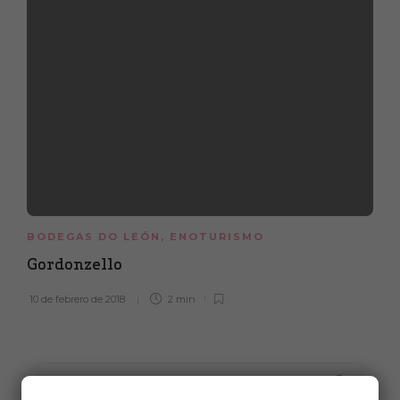
BODEGAS DO LEÓN
,
ENOTURISMO
Gordonzello
10 de febrero de 2018
2 min