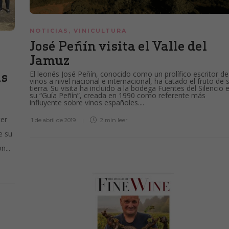
NOTICIAS
,
VINICULTURA
José Peñín visita el Valle del
Jamuz
as
El leonés José Peñín, conocido como un prolífico escritor de
vinos a nivel nacional e internacional, ha catado el fruto de 
tierra. Su visita ha incluido a la bodega Fuentes del Silencio 
su “Guía Peñín”, creada en 1990 como referente más
influyente sobre vinos españoles....
ter
1 de abril de 2019
2 min
leer
e su
n...