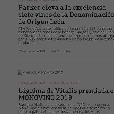
Parker eleva a la excelencia
siete vinos de la Denominació
de Origen León
‘The Wine Advocate‘ califica con entre 90 y 93+ puntos un
blanco y cinco tintos de la bodega Margón y otro de Fuen
del Silencio. Son las puntuaciones más altas jamás otorg
por la publicación a los Albarín y Prieto Picudo de la zona
producción...
13 de marzo de 2019
2 min
leer
BODEGAS
,
NOTICIAS
,
PREMIOS
Lágrima de Vitalis premiada 
MONOVINO 2019
Bodegas Vitalis se ha alzado con el ORO en el concurso
Mono Vino,el único concurso de vinos que se realiza en
nuestro país dedicado exclusivamente a los vinos