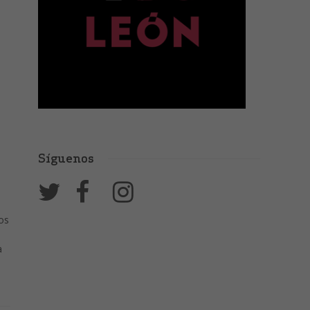
Síguenos
e
nos
a