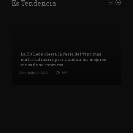
Es Tendencia
La DO León cierra la feria del vino más
multitudinaria premiando a los mejores
vinos de su concurso
V
26 de julio de 2026
832
8 