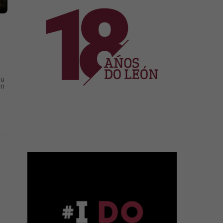
su
en