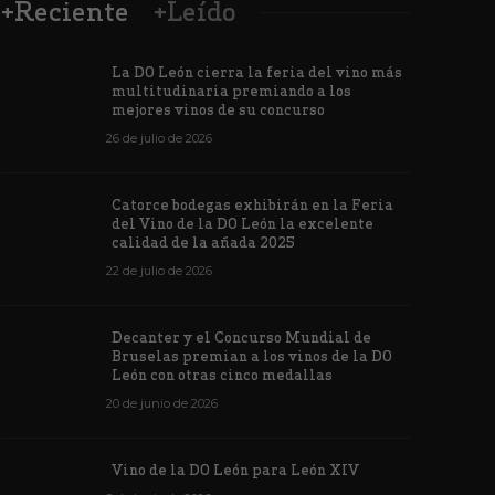
+Reciente
+Leído
La DO León cierra la feria del vino más
multitudinaria premiando a los
mejores vinos de su concurso
26 de julio de 2026
Los vinos de
Catorce bodegas exhibirán en la Feria
veintiuna m
del Vino de la DO León la excelente
ino de la DO León para León XIV
concursos i
calidad de la añada 2025
de junio de 2026
1171
6 de junio de 202
22 de julio de 2026
Decanter y el Concurso Mundial de
Bruselas premian a los vinos de la DO
León con otras cinco medallas
20 de junio de 2026
Vino de la DO León para León XIV