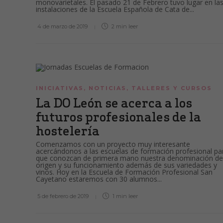
monovarietales. El pasado 21 de Febrero tuvo lugar en la
instalaciones de la Escuela Española de Cata de...
4 de marzo de 2019
2 min
leer
INICIATIVAS
,
NOTICIAS
,
TALLERES Y CURSOS
La DO León se acerca a los
futuros profesionales de la
hostelería
Comenzamos con un proyecto muy interesante
acercándonos a las escuelas de formación profesional pa
que conozcan de primera mano nuestra denominación de
origen y su funcionamiento además de sus variedades y
vinos. Hoy en la Escuela de Formación Profesional San
Cayetano estaremos con 30 alumnos...
5 de febrero de 2019
1 min
leer