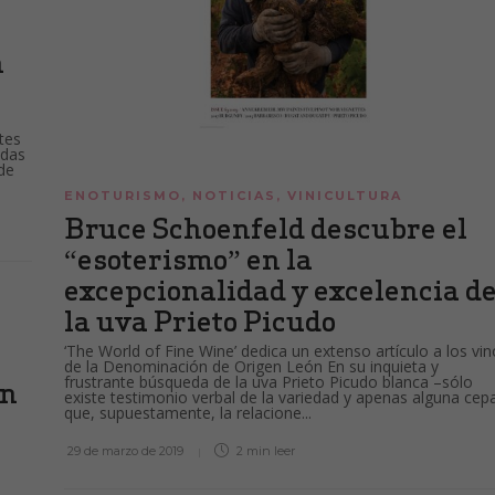
n
tes
adas
 de
ENOTURISMO
,
NOTICIAS
,
VINICULTURA
Bruce Schoenfeld descubre el
“esoterismo” en la
excepcionalidad y excelencia d
la uva Prieto Picudo
‘The World of Fine Wine’ dedica un extenso artículo a los vi
de la Denominación de Origen León En su inquieta y
frustrante búsqueda de la uva Prieto Picudo blanca –sólo
en
existe testimonio verbal de la variedad y apenas alguna cep
que, supuestamente, la relacione...
29 de marzo de 2019
2 min
leer