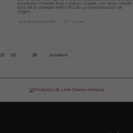
cocina por Yolanda Rojo y Juanjo Losada, con vinos rosado
tinto de la variedad Prieto Picudo La Denominación de
Origen...
26 de diciembre de 2018
1 min
leer
21
22
…
28
SIGUIENTE