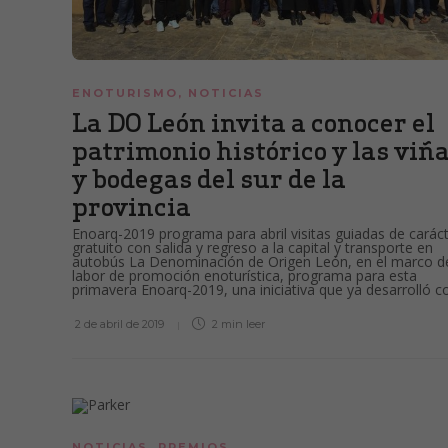
ENOTURISMO
,
NOTICIAS
La DO León invita a conocer el
patrimonio histórico y las viñ
y bodegas del sur de la
provincia
Enoarq-2019 programa para abril visitas guiadas de carác
gratuito con salida y regreso a la capital y transporte en
autobús La Denominación de Origen León, en el marco d
labor de promoción enoturística, programa para esta
primavera Enoarq-2019, una iniciativa que ya desarrolló co
2 de abril de 2019
2 min
leer
NOTICIAS
,
PREMIOS