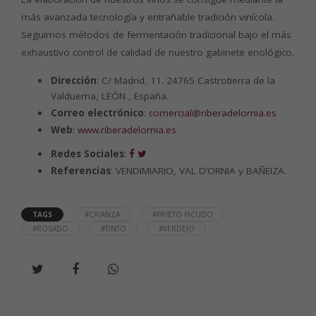
más avanzada tecnología y entrañable tradición vinícola.
Seguimos métodos de fermentación tradicional bajo el más
exhaustivo control de calidad de nuestro gabinete enológico.
Dirección
: C/ Madrid, 11. 24765 Castrotierra de la
Valduerna, LEÓN , España.
Correo electrónico
:
comercial@riberadelornia.es
Web
:
www.riberadelornia.es
Redes Sociales
:
Referencias
: VENDIMIARIO, VAL D’ORNIA y BAÑEIZA.
TAGS
#CRIANZA
#PRIETO PICUDO
#ROSADO
#TINTO
#VERDEJO