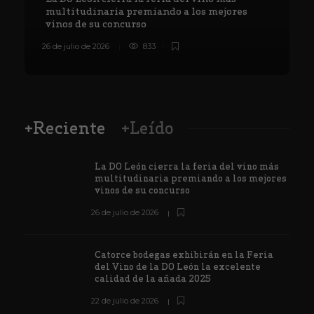
multitudinaria premiando a los mejores
vinos de su concurso
26 de julio de 2026
833
8
+Reciente
+Leído
La DO León cierra la feria del vino más
multitudinaria premiando a los mejores
vinos de su concurso
26 de julio de 2026
Catorce bodegas exhibirán en la Feria
del Vino de la DO León la excelente
calidad de la añada 2025
22 de julio de 2026