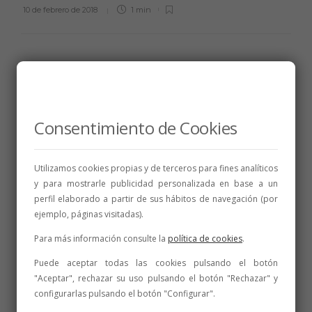
10 de febrero de 2018
1 min
BODEGAS DO LEÓN
Julio Crespo
Consentimiento de Cookies
Queremos convertir viticultura en esfuerzo y enología en pasión
10 de febrero de 2018
1 min
Utilizamos cookies propias y de terceros para fines analíticos
y para mostrarle publicidad personalizada en base a un
perfil elaborado a partir de sus hábitos de navegación (por
ejemplo, páginas visitadas).
Para más información consulte la
política de cookies
.
BODEGAS DO LEÓN
Puede aceptar todas las cookies pulsando el botón
La Viña de Los Pasaderos
"Aceptar", rechazar su uso pulsando el botón "Rechazar" y
Un sueño hecho realidad
configurarlas pulsando el botón "Configurar".