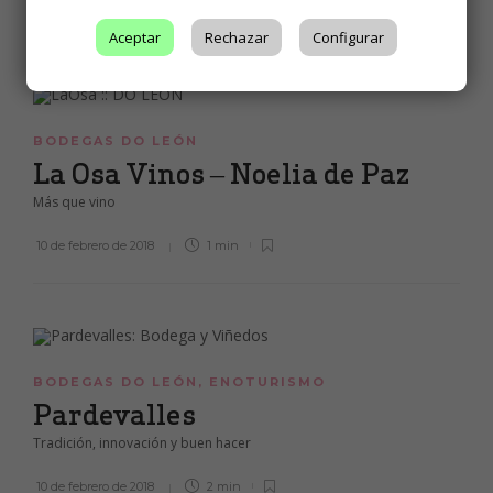
10 de febrero de 2018
1 min
Aceptar
Rechazar
Configurar
BODEGAS DO LEÓN
La Osa Vinos – Noelia de Paz
Más que vino
10 de febrero de 2018
1 min
BODEGAS DO LEÓN
,
ENOTURISMO
Pardevalles
Tradición, innovación y buen hacer
10 de febrero de 2018
2 min