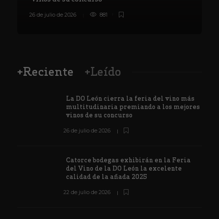
26 de julio de 2026
881
8
+Reciente
+Leído
La DO León cierra la feria del vino más
multitudinaria premiando a los mejores
vinos de su concurso
26 de julio de 2026
Catorce bodegas exhibirán en la Feria
del Vino de la DO León la excelente
calidad de la añada 2025
22 de julio de 2026