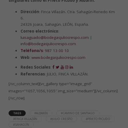
singulares como el Prieto Picudo y Albarín.
Dirección
: Finca Villazán. Ctra. Sahagún-Renedo Km
6.
24326 Joara, Sahagún. LEÓN, España.
Correo electrónico
:
luisaguado@bodegasjuliocrespo.com
|
info@bodegasjuliocrespo.com
Teléfono/s
:
987 13 00 10
Web
:
www.bodegasjuliocrespo.com
Redes Sociales
:
Referencias
: JULIO, FINCA VILLAZÁN.
[/vc_column_text][vc_gallery type=”image_grid”
images=”1057,1056,1055″ img_size=”medium”][/vc_column]
[/vc_row]
TAGS
#ALBARÍN
#CAMINO DE SANTIAGO
#FINCA VILLAZÁN
#JULIO CRESPO
#PRIETO PICUDO
#SAHAGÚN