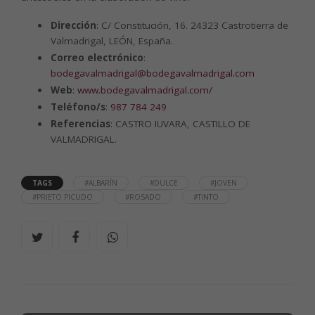
Dirección
: C/ Constitución, 16. 24323 Castrotierra de
Valmadrigal, LEÓN, España.
Correo electrónico
:
bodegavalmadrigal@bodegavalmadrigal.com
Web
:
www.bodegavalmadrigal.com/
Teléfono/s
:
987 784 249
Referencias
: CASTRO IUVARA, CASTILLO DE
VALMADRIGAL.
TAGS
#ALBARÍN
#DULCE
#JOVEN
#PRIETO PICUDO
#ROSADO
#TINTO