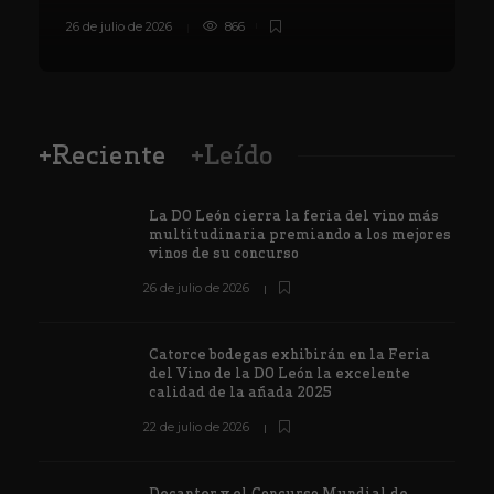
26 de julio de 2026
866
8
+Reciente
+Leído
La DO León cierra la feria del vino más
multitudinaria premiando a los mejores
vinos de su concurso
26 de julio de 2026
Catorce bodegas exhibirán en la Feria
del Vino de la DO León la excelente
calidad de la añada 2025
22 de julio de 2026
Decanter y el Concurso Mundial de